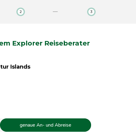
2
3
nem Explorer Reiseberater
tur Islands
genaue An- und Abreise